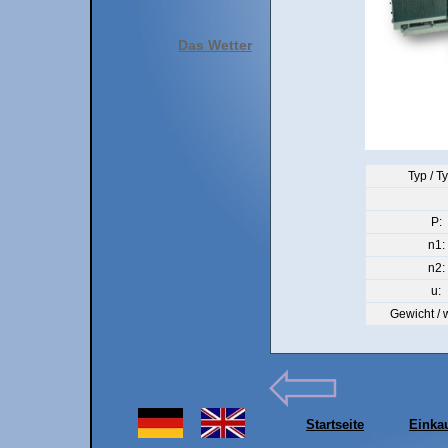
Das Wetter
Typ / T
P:
n1:
n2:
u:
Gewicht / 
Startseite
Einka